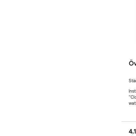
Öv
Stä
Inst
"Cl
wat
4,