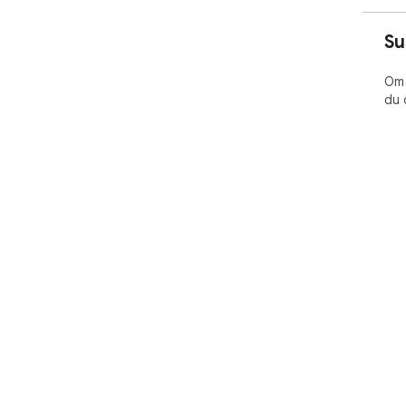
Su
Om 
du 