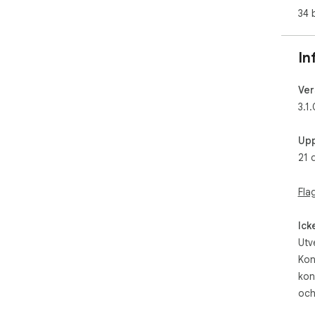
34 
In
Ver
3.1.
Upp
21 
Fla
Ick
Utv
Kon
kon
och