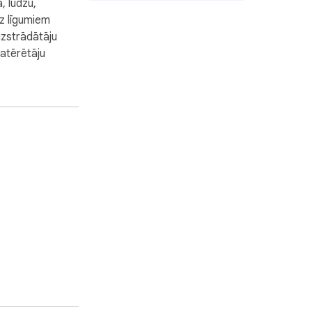
, lūdzu,
slēgtās lapas ar vienu klikšķi.
uz līgumiem
izstrādātāju
patērētāju