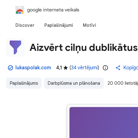
google interneta veikals
Discover
Paplašinājumi
Motīvi
Aizvērt cilņu dublikātus
lukaspolak.com
4,1
(
34 vērtējumi
)
Kopīg
Paplašinājums
Darbplūsma un plānošana
20 000 lietotā