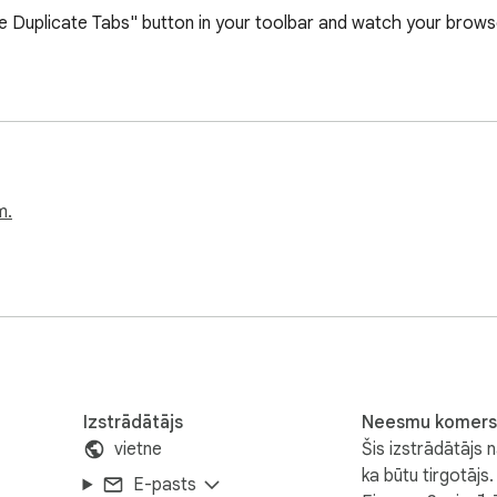
lose Duplicate Tabs" button in your toolbar and watch your brows
m.
Izstrādātājs
Neesmu komers
vietne
Šis izstrādātājs n
ka būtu tirgotājs.
E-pasts