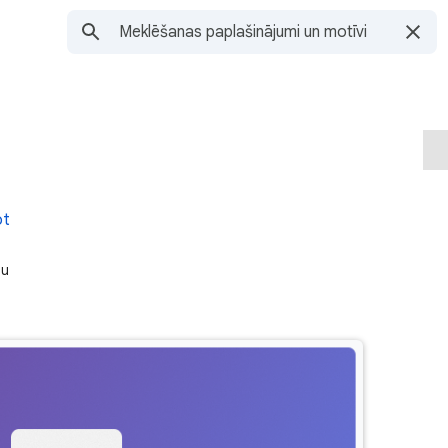
ot
ju