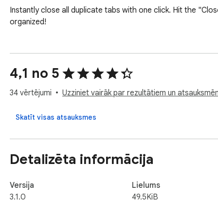
Instantly close all duplicate tabs with one click. Hit the "C
organized!
4,1 no 5
34 vērtējumi
Uzziniet vairāk par rezultātiem un atsauksmē
Skatīt visas atsauksmes
Detalizēta informācija
Versija
Lielums
3.1.0
49.5KiB