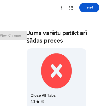
Ieiet
Jums varētu patikt arī
Piev. Chrome
šādas preces
Close All Tabs
4,3