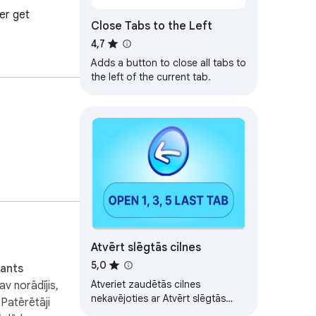
er get 
Close Tabs to the Left
4,7
Adds a button to close all tabs to
the left of the current tab.
Atvērt slēgtās cilnes
5,0
ants
Atveriet zaudētās cilnes
av norādījis,
nekavējoties ar Atvērt slēgtās
 Patērētāji
cilnes! Viegli atveriet nesen