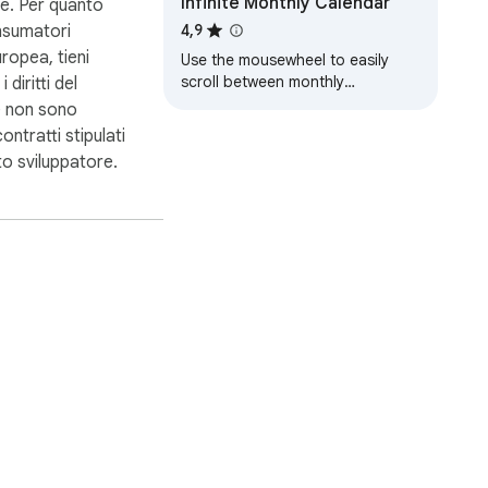
Infinite Monthly Calendar
e. Per quanto
nsumatori
4,9
uropea, tieni
Use the mousewheel to easily
scroll between monthly
 diritti del
calendars.
 non sono
contratti stipulati
to sviluppatore.