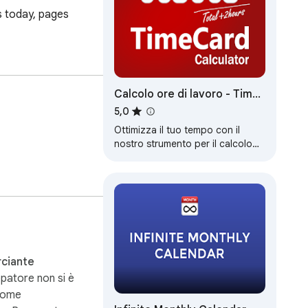
s today, pages 
Calcolo ore di lavoro - Time
Card Calculator
5,0
Ottimizza il tuo tempo con il
nostro strumento per il calcolo
ore di lavoro. Calcola e controlla
le ore lavorative online senza…
ciante
patore non si è
 come