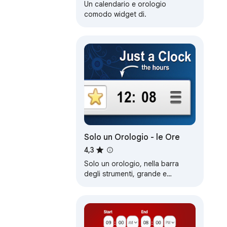
Un calendario e orologio
comodo widget di.
Solo un Orologio - le Ore
4,3
Solo un orologio, nella barra
degli strumenti, grande e
semplice. Ci sono 2 estensioni,
uno per le ore e uno per i minuti.