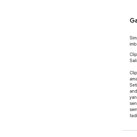
Ga
Sim
imb
Cli
Sali
Cli
ama
Set
and
yan
sen
sem
tadi
ker
pel