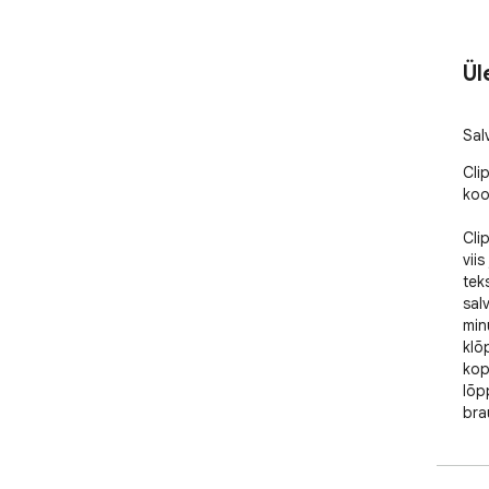
Ül
Sal
Cli
koo
Clip
viis
teks
salv
min
klõ
kop
lõp
bra
Üle