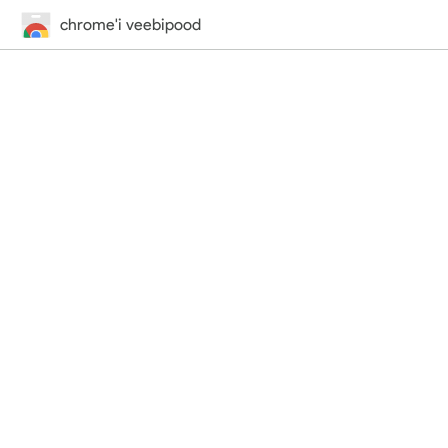
chrome'i veebipood