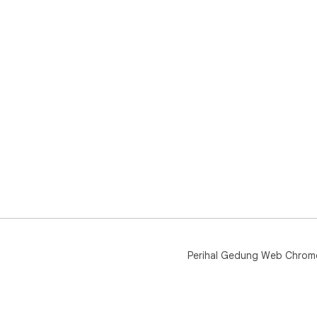
Pas
hila
Perihal Gedung Web Chrom