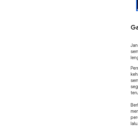
Ga
Jan
sem
len
Per
keh
sem
seg
ter
Ber
men
per
lal
and
den