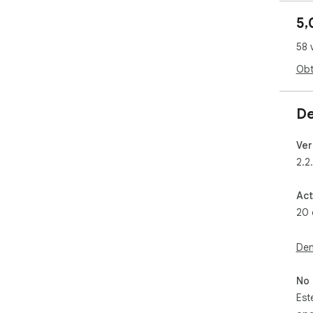
5,
• H
enl
58 
aut
cop
Obt
• B
que
De
com
Ver
• F
2.2
pla
cua
Act
• D
20 
aut
dir
Den
• A
por
No 
per
Est