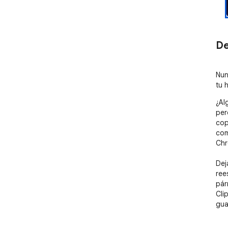
De
Nun
tu 
¿Al
per
cop
com
Chr
Dej
ree
pár
Cli
gua
FUN