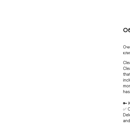
О
Очи
кли
Cle
Cle
tha
inc
mor
hass
🔑 
✅ O
Del
and