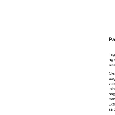
Pa
Tag
ng 
sea
Cle
pag
val
ipi
nag
pan
Ext
sa 