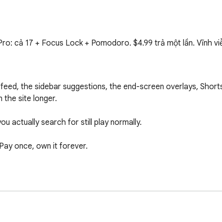
Pro: cả 17 + Focus Lock + Pomodoro. $4.99 trả một lần. Vĩnh vi
feed, the sidebar suggestions, the end-screen overlays, Shorts
 the site longer.

 actually search for still play normally.

Pay once, own it forever.
