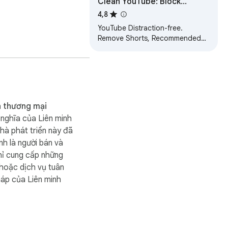
Clean YouTube: Block
Shorts, Hide Comments &
4,8
Feeds
YouTube Distraction-free.
Remove Shorts, Recommended
Videos, Thumbnails, Comments
and other Distractions.
n thương mại
nghĩa của Liên minh
hà phát triển này đã
nh là người bán và
hỉ cung cấp những
hoặc dịch vụ tuân
háp của Liên minh
abled.

les but never traps you 