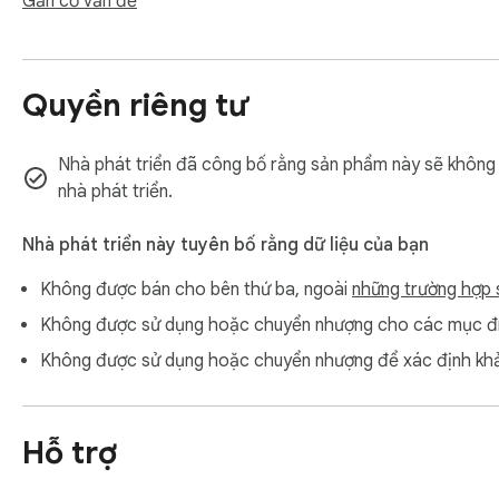
Gắn cờ vấn đề
in a genuine emergency.

PIN is hashed with SHA-256 and a random salt. It never leav
Quyền riêng tư
—

Nhà phát triển đã công bố rằng sản phẩm này sẽ không th
Time tracker

nhà phát triển.
Minutes spent on YouTube today, this week, and a rolling 7-
Nhà phát triển này tuyên bố rằng dữ liệu của bạn
don't lie to you.

Không được bán cho bên thứ ba, ngoài
những trường hợp 
—

Không được sử dụng hoặc chuyển nhượng cho các mục đíc
Không được sử dụng hoặc chuyển nhượng để xác định khả
Pause for an hour

Sometimes you genuinely need recommendations — finding new
Hỗ trợ
minutes, then auto-resumes.
