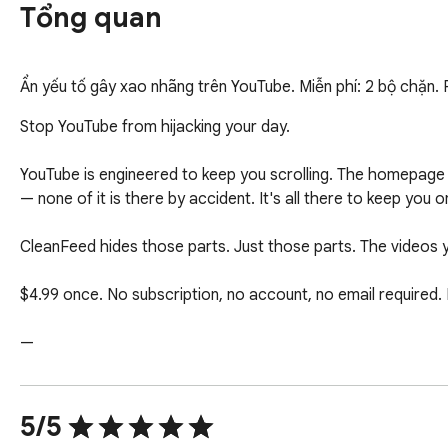
Tổng quan
Ẩn yếu tố gây xao nhãng trên YouTube. Miễn phí: 2 bộ chặn. 
Stop YouTube from hijacking your day.

YouTube is engineered to keep you scrolling. The homepage 
— none of it is there by accident. It's all there to keep you on
CleanFeed hides those parts. Just those parts. The videos you
$4.99 once. No subscription, no account, no email required. 
—

10 toggles. Turn on what bothers you, leave the rest alone.

5/5
— Homepage feed (just a search bar)
