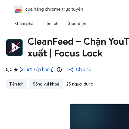
cửa hàng chrome trực tuyến
Khám phá
Tiện ích
Giao diện
CleanFeed – Chặn YouT
xuất | Focus Lock
5,0
(
3 lượt xếp hạng
)
Chia sẻ
Tiện ích
Sống vui khoẻ
25 người dùng