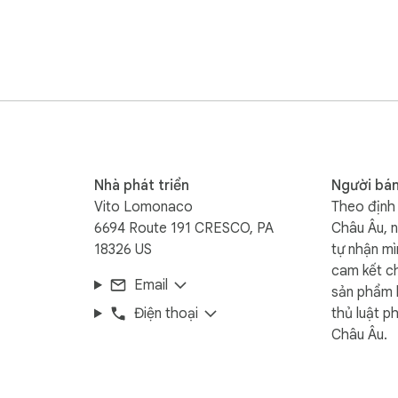
l read them when you actually want to)

 by reading titles, not by falling for clickbait)

l only)

Nhà phát triển
Người bá
Vito Lomonaco
Theo định 
6694 Route 191 CRESCO, PA
Châu Âu, n
18326 US
tự nhận mì
cam kết c
Email
sản phẩm 
Điện thoại
thủ luật p
Châu Âu.
ock"), and every blocker force-enables. The popup toggles get dis
aight. The friction stops impulsive "just one quick video" disab