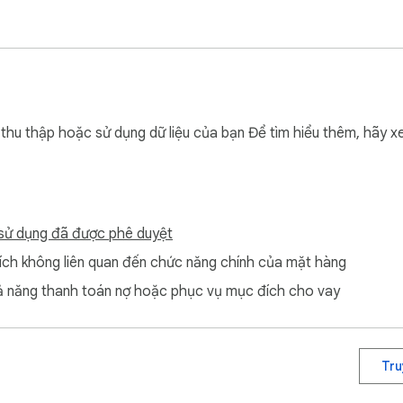
es your browser.

u thập hoặc sử dụng dữ liệu của bạn Để tìm hiểu thêm, hãy 
day average. Only counts when a YouTube tab is focused and vi
sử dụng đã được phê duyệt
h không liên quan đến chức năng chính của mặt hàng
 năng thanh toán nợ hoặc phục vụ mục đích cho vay
 music, researching a topic. Click pause, every blocker steps
Tru