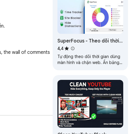
ễn.
SuperFocus - Theo dõi thời
gian màn hình, chặn web, ẩn
4,4
, the wall of comments 
YouTube Shorts
Tự động theo dõi thời gian dùng
màn hình và chặn web. Ẩn bảng
tin, Shorts, bình luận trên
YouTube, X, Reddit, LinkedIn...