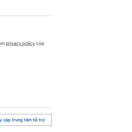
xem
privacy policy
của
sible — background tabs 
 out of the way for 60 
y cập trung tâm hỗ trợ