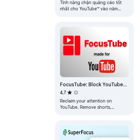
AdBlocker
Tính năng chặn quảng cáo tốt
nhất cho YouTube™ vào năm
2026. Chặn tất cả quảng cáo
video, biểu ngữ và cửa sổ bật lên
ngay lập tức.
FocusTube: Block YouTube
Shorts, Hide
4,7
Recommendations &
Reclaim your attention on
Distractions
YouTube. Remove shorts,
comments, thumbnails, sidebar &
feeds. One toggle for
distraction-free focus.