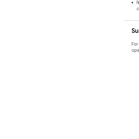
N
c
Su
For
ope