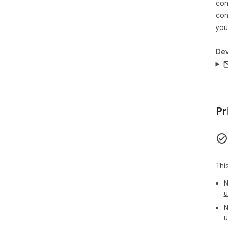
con
con
you
Dev
Pr
Thi
N
u
N
u