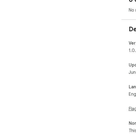
No 
De
Ver
1.0
Up
Jun
La
Eng
Fla
Non
Thi