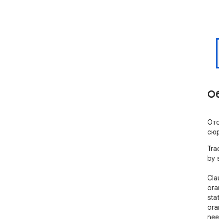
О
Отс
сюр
Tra
by s
Cla
ora
sta
oran
nee