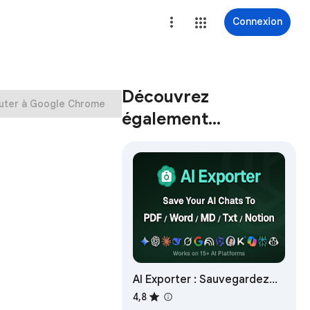
Connexion
Découvrez
uter à Google Chrome
également…
AI Exporter : Sauvegardez
ChatGPT, Gemini en PDF,
4,8