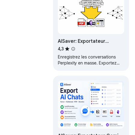
AISaver: Exportateur
Perplexity - Enregistrer dans
4,3
Notion et Markdown
Enregistrez les conversations
Perplexity en masse. Exportez
vers Notion, Obsidian, PDF et
Markdown instantanément.