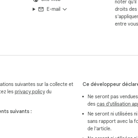
noter qu'il
consultable — export, sync et backup en un clic.

E-mail
droits de
s'applique
entre vous
 Claude

tions suivantes sur la collecte et
Ce développeur déclar
ude-to-obsidian/

tez les
privacy policy
du
Ne seront pas vendues 
/issues

des
cas d'utilisation a
ts suivants :
Ne seront ni utilisées n
sans rapport avec la f
de l'article.