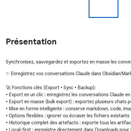
Présentation
Synchronisez, sauvegardez et exportez en masse les conver
✨ Enregistrez vos conversations Claude dans Obsidian/Markd
🚀 Fonctions clés (Export • Sync • Backup):

• Export en un clic : enregistrez les conversations Claude e
• Export en masse (bulk export) : exportez plusieurs chats p
• Mise en forme intelligente : conserve markdown, code, imag
• Options flexibles : ignorer ou écraser les fichiers existants

• Historique complet des artefacts : exporte tous les artifac
• Local-first : enregistre directement dans Downloads pour 