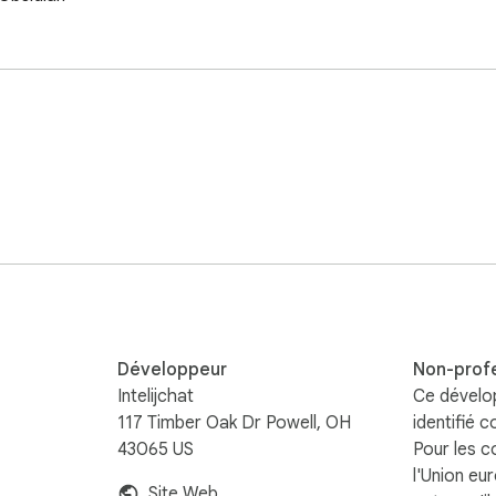
de

Développeur
Non-prof
Intelijchat
Ce dévelo
117 Timber Oak Dr Powell, OH
identifié 
43065 US
Pour les 
l'Union eu
Site Web