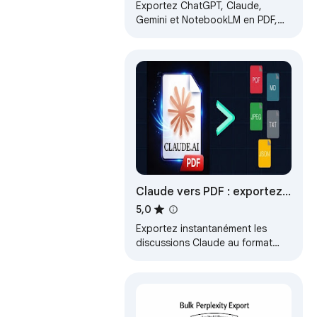
Word, MD | Sync Notion
Exportez ChatGPT, Claude,
Gemini et NotebookLM en PDF,
Word, Markdown/Txt. Sync
Notion, copie & sélection
personnalisée inclus.
Claude vers PDF : exportez
les discussions Claude vers
5,0
PDF, Markdown, JSON
Exportez instantanément les
discussions Claude au format
PDF ou Markdown. Enregistrez
les conversations Claude,
téléchargez les d.