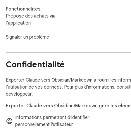
💡 Transformez vos conversations Claude en coffre Obsidian 
Fonctionnalités
Propose des achats via
🔄 Changelog

l'application
2026-01-22

• Ajout de l’export en masse (bulk export) des conversations
Signaler un problème
2025-11-25

• Lancement initial de Claude to Obsidian

• Ajout de l’export d’une conversation

Confidentialité
📌 Important Links (How-to & Support):

Exporter Claude vers Obsidian/Markdown a fourni les informa
• Official Website: https://chatgpt2notion.com/products/cla
l'utilisation de vos données. Pour plus d'informations, consul
• GitHub Issues: https://github.com/joysey/chatgpt-to-notion
développeur.
• Support Email: chatgpt2notion@gmail.com
Exporter Claude vers Obsidian/Markdown gère les élémen
Informations permettant d'identifier
personnellement l'utilisateur