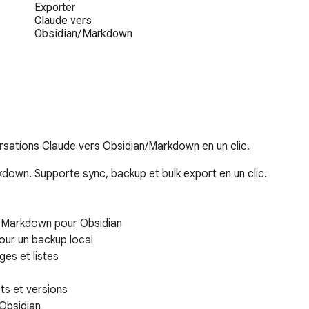
sations Claude vers Obsidian/Markdown en un clic.
own. Supporte sync, backup et bulk export en un clic.

n Markdown pour Obsidian

our un backup local

es et listes

ts et versions

Obsidian
