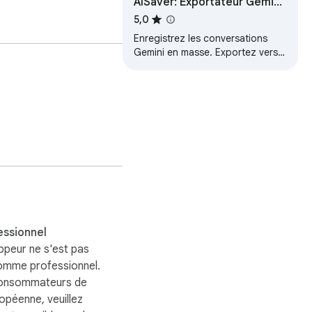
AISaver: Exportateur Gemini
- Enregistrer dans Notion et
5,0
Markdown
Enregistrez les conversations
Gemini en masse. Exportez vers
Notion, Obsidian, PDF et
Markdown instantanément.
essionnel
ppeur ne s'est pas
comme professionnel.
consommateurs de
ropéenne, veuillez