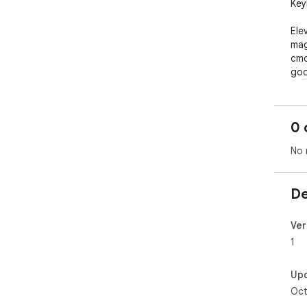
Key
Ele
mag
cmd
goo
🚀🖥
0 
No 
De
Ver
1
Up
Oct