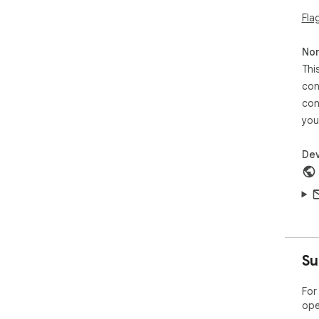
Fla
Non
Thi
con
con
you
Dev
Su
For
ope