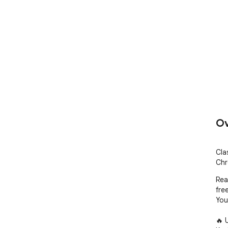
Ov
Cla
Chr
Rea
free
You
🔥 