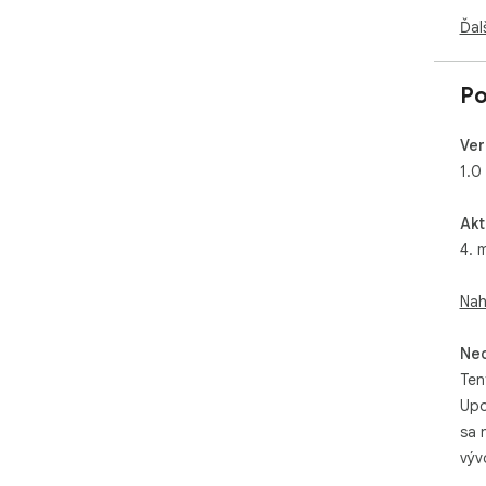
Ďal
Po
Ver
1.0
Akt
4. 
Nah
Neo
Ten
Upo
sa 
výv