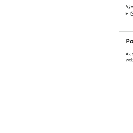
Výv
Po
Ak 
web