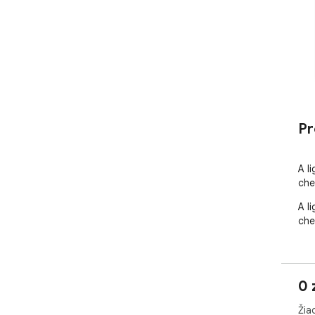
Pr
A l
che
A l
che
0 
Žia