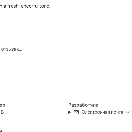
 a fresh, cheerful tone.
и отзывах…
ер
Разработчик
iB
Электронная почта
и