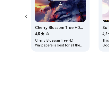
Cherry Blossom Tree HD
Sof
Wallpapers Theme
4,5
4,8
Cherry Blossom Tree HD
This
Wallpapers is best for all the
Goo
users who love to set their
loo
theme to Cherry Blossom Tree
noth
wallpapers. HOW TO…
them
Подробнее об Интернет-магазине Chrom