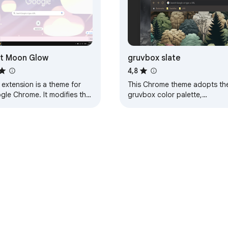
t Moon Glow
gruvbox slate
4,8
 extension is a theme for
This Chrome theme adopts th
gle Chrome. It modifies the
gruvbox color palette,
k of your browser, and
designed for dark mode.
ing else. This particular
Details: It includes a tile-able
e will…
background suitable…
e
Личный кабинет разработчика
Политика конфиденциально