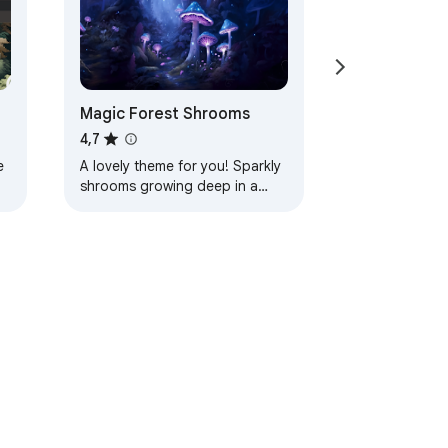
Magic Forest Shrooms
4,7
e
A lovely theme for you! Sparkly
shrooms growing deep in a
magic forest! Lots of peaceful
blues and purples help calm
your mind as…
сти
Условия использования
Справка