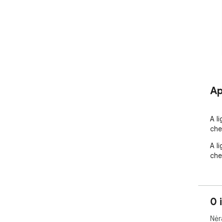
Ap
A l
che
A l
che
0 
Nėr