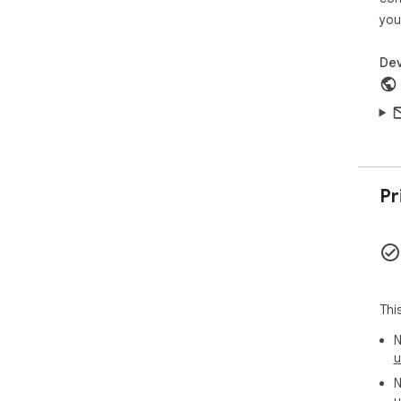
you
Dev
Pr
Thi
N
u
N