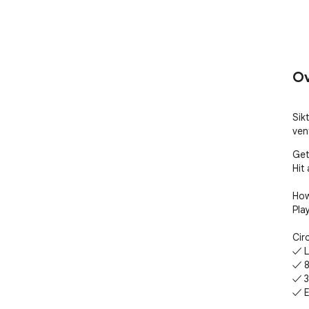
Ov
Sikt
ven
Get
Hit 
How
Pla
Cir
✓ Li
✓ 8
✓ 3
✓ E