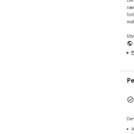
Den
nær
for
mel
Utv
Pe
Den
i