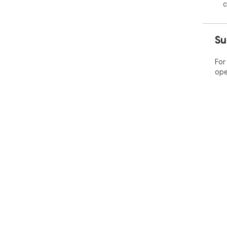
c
Su
For
ope