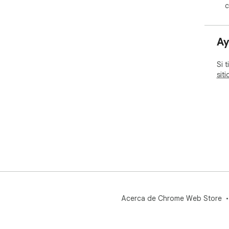
c
Ay
Si 
sit
Acerca de Chrome Web Store