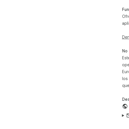
Fun
Ofr
apl
Den
No 
Est
ope
Eur
los
que
Des