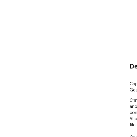
De
Cap
Ges
Chr
and
con
AI 
files