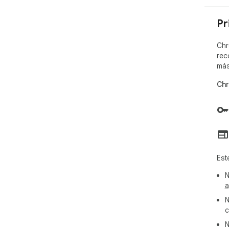
Pr
Chr
rec
más
Chr
Est
N
a
N
c
N