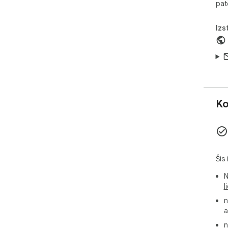
pat
Izs
Ko
Šis
N
l
n
a
n