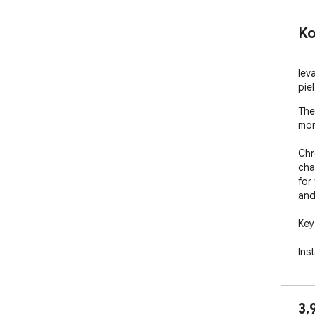
Ko
Iev
pie
The
mor
Chr
cha
for
and
Key
Ins
an 
Cus
add
3,
Bui