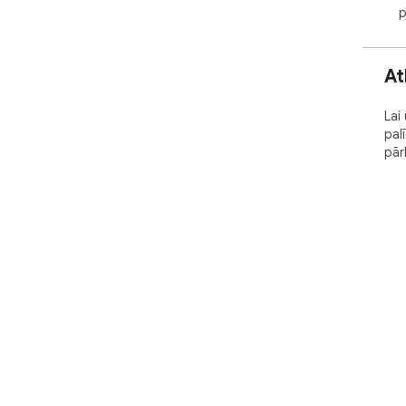
p
At
Lai
pal
pār