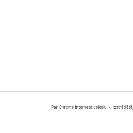
Par Chrome interneta veikalu
Izstrādātā