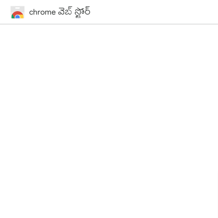
chrome వెబ్ స్టోర్