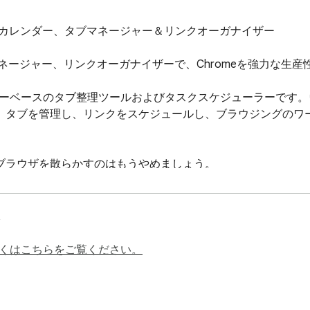
r - サイドバー カレンダー、タブマネージャー＆リンクオーガナイザー

ネージャー、リンクオーガナイザーで、Chromeを強力な生産
nner は、カレンダーベースのタブ整理ツールおよびタスクスケジュー
タブを管理し、リンクをスケジュールし、ブラウジングのワーク
ラウザを散らかすのはもうやめましょう。

ダープランナーにアクセスできます。

くはこちらをご覧ください。
ンク、リマインダー、タスクを整理できます。
