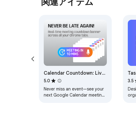
関連アイテム
🌙 自動ダークモード対応

拡張機能はChromeのテーマに自動的に適応
ダークモードを使用している場合、プランナ
🧭 生産性＆ワークフロー管理に最適

以下として最適に機能します：

- タブ管理拡張機能

Calendar Countdown: Live
Tas
- リンク管理ツール

Event Timer & Alerts
Ma
5.0
3.5
- Chrome用デイリープランナー

Never miss an event—see your
Des
- 学習プランナー

next Google Calendar meeting
org
- リサーチオーガナイザー

counting down in real time,
matt
across all of your tabs.
Goo
- リモートワーク生産性ツール

- 開発者ワークフロープランナー

軽量。高速。集中型。
