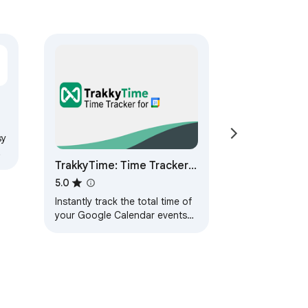
sy
TrakkyTime: Time Tracker
for Google Calendar
5.0
Instantly track the total time of
your Google Calendar events
across any time range.