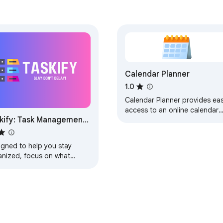
します。

ーも自動的に切り替わります。

Calendar Planner
1.0
Calendar Planner provides ea
access to an online calendar
kify: Task Management
via a widget on your browser
toolbar.
de Easy
igned to help you stay
anized, focus on what
ers, and sync tasks with
gle Calendar.