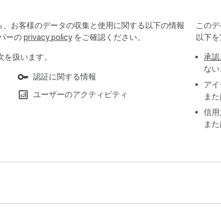
開いたタブも不要です。

 から、お客様のデータの収集と使用に関する以下の情報
このデ
0分）

ッパーの
privacy policy
をご確認ください。
以下を
に柔軟なリマインダーを設定できます。

は次を扱います。
承認
ない
認証に関する情報
取るタイミングを正確に選択できます。

アイ
作業に最適です。

ユーザーのアクティビティ
また
信用
また
即座に再オープンできます。

せん。

ュール

スケジュールできます。

のようにワークフローを管理できます。
