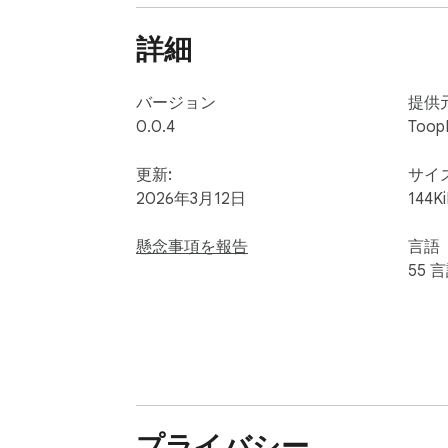
- Chromeサイドバー カレンダー

詳細
- カレンダー付きタブ整理ツール

- Chrome用生産性拡張機能

- ブラウザタスクプランナー

バージョン
提供
- リンクスケジューラー拡張機能

0.0.4
Toop
🔗 タブ＆リンクを予定イベントとして保存

更新:
サイ
2026年3月12日
144K
任意のウェブページをカレンダーイベント
懸念事項を報告
言語
以下として活用できます：

55 
- タブマネージャー

- リンクオーガナイザー

- リサーチプランナー

- 学習スケジューラー

- 仕事タスクマネージャー

プライバシー