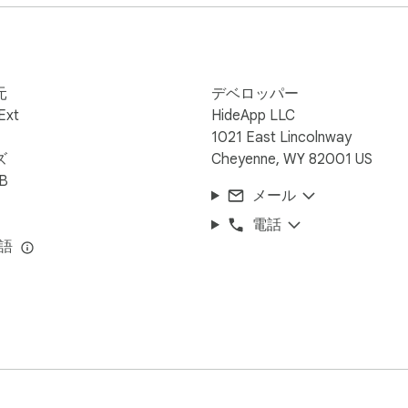
元
デベロッパー
Ext
HideApp LLC
1021 East Lincolnway
ズ
Cheyenne, WY 82001 US
iB
メール
、リマインダー、または予定タスクに変換できます。

電話
言語