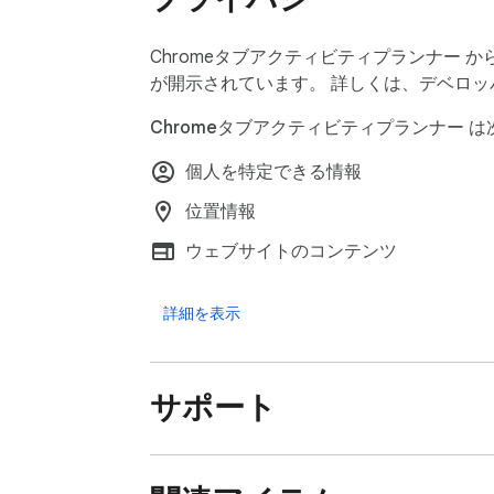
ブックマークの過剰登録は不要です。無限に
Chromeタブアクティビティプランナー
⏰ カスタマイズ可能なリマインダー（0〜6
が開示されています。 詳しくは、デベロ
予定されたブラウジングアクティビティの前
Chromeタブアクティビティプランナー 
個人を特定できる情報
イベントの0〜60分前の間で、通知を受け
リサーチセッション、会議、学習時間、集中
位置情報
ウェブサイトのコンテンツ
⚡ ワンクリックで保存ページにアクセス

サイドバー カレンダーから保存済みタブを
詳細を表示
履歴やブックマークを検索する必要はありま
🔄 ドラッグ＆ドロップによるタスクスケジ
サポート
日付や時間帯間でタスクやリンクを素早く再
Chrome内でプロ仕様のカレンダーアプリ