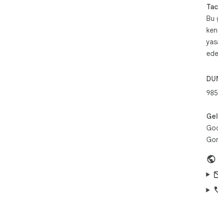
Tac
Bu g
ken
yas
ede
DU
985
Geli
Goo
Gor