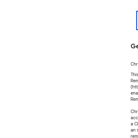
Ge
Chr
Thi
Rem
(ht
ena
Rem
Chr
acc
a C
an 
rem