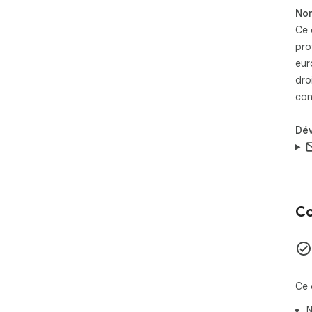
Non
Ce 
pro
eur
dro
con
Dé
Co
Ce 
N