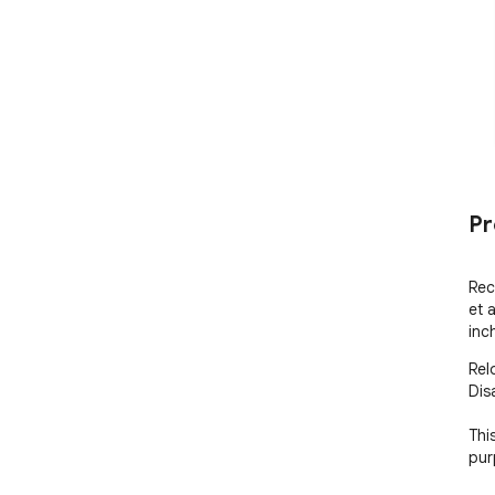
Pr
Rec
et 
inc
Rel
Dis
Thi
pur