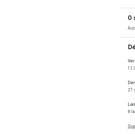
0 
Auc
Dé
Ver
1.1.
Der
27 
La
8 l
Sig