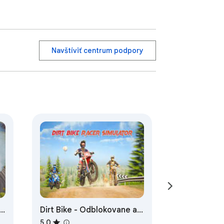
Navštíviť centrum podpory
Dirt Bike - Odblokovane a
zadarmo
5,0