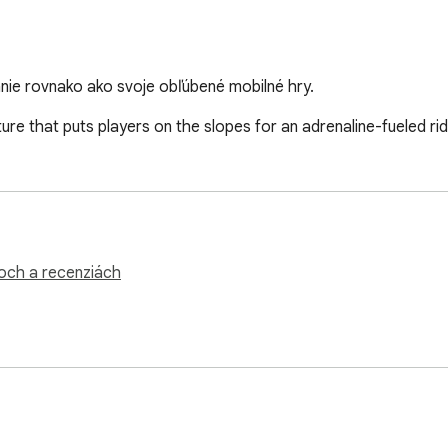
anie rovnako ako svoje obľúbené mobilné hry.
nture that puts players on the slopes for an adrenaline-fueled rid
koch a recenziách