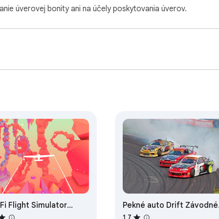
anie úverovej bonity ani na účely poskytovania úverov.
 Fi Flight Simulator
Pekné auto Drift Závodné
blocked Game
hry
1,7