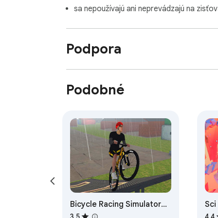
sa nepoužívajú ani neprevádzajú na zisťov
Podpora
Podobné
Bicycle Racing Simulator
Sci
Game
Un
3,5
4,4