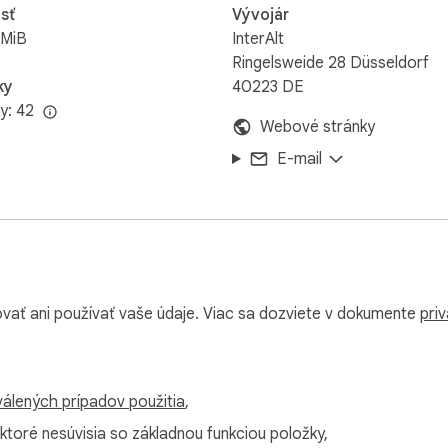
sť
Vývojár
8MiB
InterAlt
Ringelsweide 28 Düsseldorf
ky
40223 DE
y: 42
Webové stránky
E-mail
vať ani používať vaše údaje. Viac sa dozviete v dokumente
priv
álených prípadov použitia
,
 ktoré nesúvisia so základnou funkciou položky,