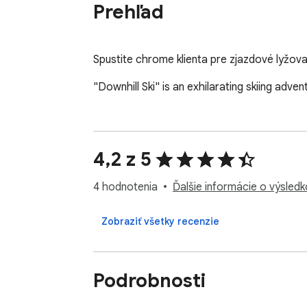
Prehľad
Spustite chrome klienta pre zjazdové lyžov
"Downhill Ski" is an exhilarating skiing adve
4,2 z 5
4 hodnotenia
Ďalšie informácie o výsled
Zobraziť všetky recenzie
Podrobnosti