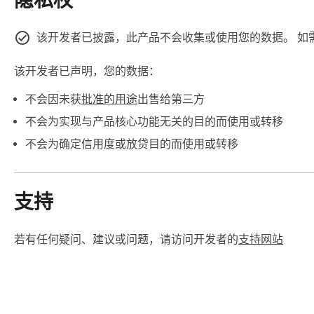
隐私权
快捷键支持

Ctrl+A / Cmd+A - 全选

Delete - 删除选中书签

该开发者已披露，此产品不会收集或使用您的数据。 如
Esc - 取消选择

Shift+ 点击 - 批量选择范围

该开发者已声明，您的数据：
双击操作

不会因未获
批准的用途
出售给第三方
双击书签 - 在新标签页打开链接

双击文件夹 - 快速导航到子文件夹

不会为实现与产品核心功能无关的目的而使用或转移
面包屑导航 - 清晰的路径指示和快速跳转

不会为确定信用度或放贷目的而使用或转移
文件夹选择器 - 编辑书签时可移动到其他文件夹，支持树形结
支持
近期更新：

1.侧边栏-常用支持置顶，可置顶常用链接或书签；增加捷径页
2.可为书签配置编辑tag标签，设置界面对标签分类管理，搜
若有任何疑问、建议或问题，请访问开发者的
支持网站
3.支持备份书签、标签、布局，支持本地导出导入配置，优化
4.修复bug