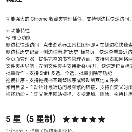
功能强大的 Chrome 收藏夹管理插件，支持侧边栏快速访问、
✨ 功能特性

🎯 核心功能

侧边栏快速访问 - 点击浏览器工具栏图标即可在侧边栏快速查
侧边栏历史记录 - 侧边栏新增"历史"标签页，快速查看最近访
全页面管理器 - 提供完整的书签管理界面，支持列表和网格两
文件夹树导航 - 左侧文件夹树支持折叠/展开，快速定位目标文
批量操作 - 支持 Shift 多选、全选、批量删除等功能

拖拽排序 - 支持拖拽书签调整顺序或移动到其他文件夹

常用目录 - 自动统计最近访问最频繁的链接，支持自定义时
捷径功能 - 自定义常用网站捷径，支持添加、删除、拖拽排序
🎨 界面优化

深色模式 - 支持深色/浅色主题切换，保护视力

响应式设计 - 自适应不同屏幕尺寸

5 星（5 星制）
自定义布局 - 可调整书签高度、目录缩进和书签缩进宽度

现代化 UI - 简洁美观的 Material Design 风格

1 个评分
详细了解结果和评价。