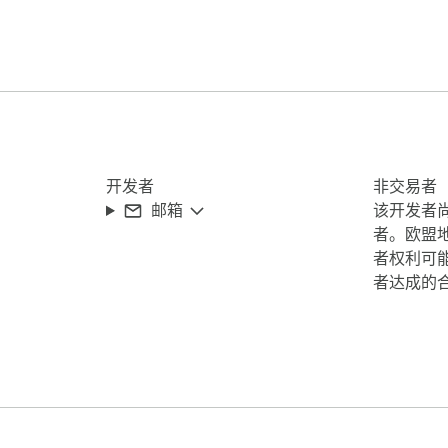
开发者
非交易者
邮箱
该开发者
者。欧盟
组

者权利可
标签

者达成的
份
