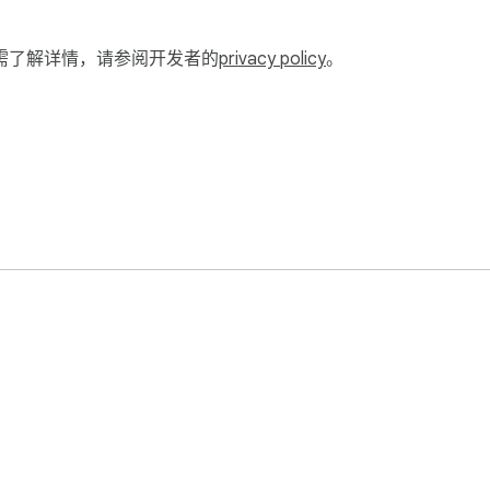
需了解详情，请参阅开发者的
privacy policy
。
构展开/折叠

和历史页

索栏支持标题、链接、标签搜索；

设置备份界面布局；
