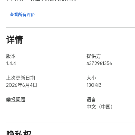
右键菜单 - 书签和文件夹支持右键删除、编辑操作

💾 数据备份

查看所有评价
WebDAV 支持 - 支持将书签备份到任意 WebDAV 服务器

自动备份 - 可设置定时自动备份，支持启动时自动备份

导入导出 - 支持 JSON 格式的书签导入导出

详情
合并/覆盖模式 - 灵活的恢复选项

标签备份 - 支持独立导出/导入书签标签数据

数据清理 - 自动检测并清理已删除书签的孤立标签

版本
提供方
🏷️ 标签管理

1.4.4
a372961356
标签分类 - 为书签添加自定义标签，便于分类管理

标签分组 - 创建分组来组织标签，支持创建、删除、重命名分
上次更新日期
大小
快速添加 - 书签详情面板提供标签选择器，点击即可添加/移除
2026年6月4日
130KiB
标签搜索 - 搜索时自动匹配标签，快速找到相关书签

标签备份 - 标签和分组数据支持本地导出/导入和 WebDAV 备
举报问题
语言
📋 搜索功能

中文（中国）
模糊搜索 - 同时搜索书签标题、网址和标签

实时过滤 - 输入即搜索，快速定位目标书签

⚡ 便捷操作
