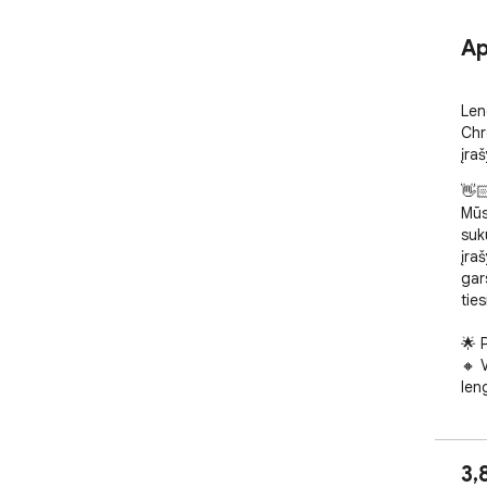
Ap
Len
Chr
įra
👋🏻
Mūs
suk
įraš
gars
ties
🌟 P
🔸 V
leng
🔸 
apri
🔸 
3,8
kad 