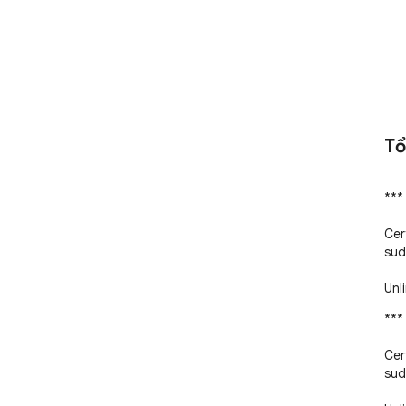
Tổ
***
Cer
sud
Unl
***
Cer
sud