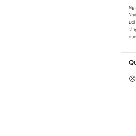
Ngư
Nhà
Đối
rằn
dụn
Qu