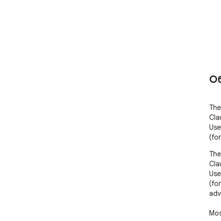
О
The
Clau
Use
(fo
The
Clau
Use
(fo
adv
Mos