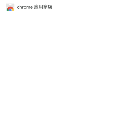
chrome 应用商店