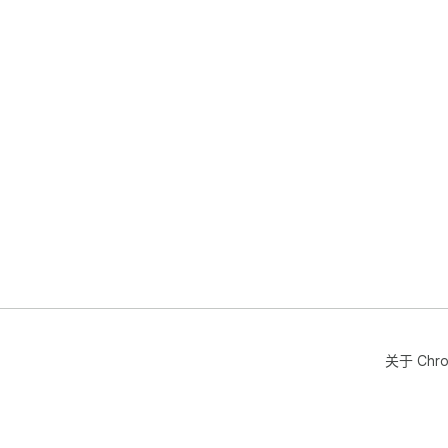
关于 Chr