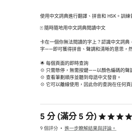
使用中文詞典進行翻譯、拼音和 HSK。訓
🀄 隨時隨地用中文詞典閱讀中文

卡在一個你無法閱讀的字上？認識中文詞典
字——即可獲得拼音、聲調和清晰的意思，然
🌟 每個頁面的即時查詢

💠 只需懸停，無需按鍵——以顏色編碼的聲
💠 查看筆劃順序並聽到母語中文發音。

💠 它可以離線使用，因此你的查詢在任何頁
🎴 現成的 HSK 3.0 單字卡

在你的瀏覽器中練習官方的 HSK 3.0 單字表。
📘 選擇任何級別，從 HSK 1 到 HSK 6，或 HSK
5 分 (滿分 5 分)
🎯 學習一個級別或所有級別，使用間隔重複法
9 個評分
進一步瞭解結果與評論。