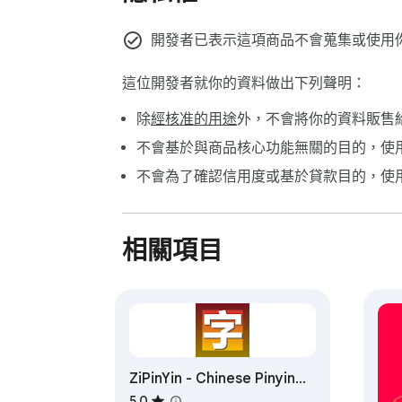
這裡有 5️⃣ 個選擇它的理由

1️⃣ 方便的英中詞典，適合讀者。

開發者已表示這項商品不會蒐集或使用
2️⃣ 真正的中英詞典，適合寫作者。

3️⃣ 每個單詞都有清晰的 HSK 等級標記。

這位開發者就你的資料做出下列聲明：
4️⃣ 專注於漢字的中文字符詞典。

除
經核准的用途
外，不會將你的資料販售
5️⃣ 你自己建立的個人中文單詞詞典。

不會基於與商品核心功能無關的目的，使
📚 由開放詞典提供支持

不會為了確認信用度或基於貸款目的，使
基於開放的 CC-CEDICT 數據庫，擁有超
🌟 為什麼你會喜歡它

相關項目
不再需要將字符複製粘貼到其他地方——這個
🧰 日常使用，它是可靠的閱讀伴侶：

- 快速的中文翻譯工具，適合單個單詞。

- 方便的中文翻譯器，適合閱讀。

- 普通話翻譯器，適合你遇到的術語。

ZiPinYin - Chinese Pinyin
Tool
💎 適合各類讀者

5.0