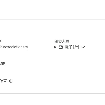
口以反向查詢——一個單詞級別的英中詞典，雙向使用。

者
開發人員
hinesedictionary
電子郵件
或繁體漢字時同時顯示兩者。

MiB
來源句子。

中記住。

試前回顧它們。

種語言
詞典，適合中文漢字的讀者。它甚至可以在其他工具無法使用的動