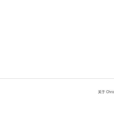
💬
❓ 

晰
在
❓

❓ 

扩展
❓ 
💡
Ch
关于 Chr
❓ 

然