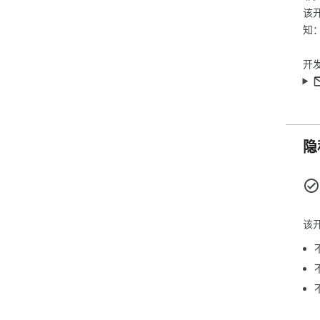
该
📖
知
无
字
开
选择
1️
2️
3️
4️
隐
5️
📚
基于
目
用，
该
🌟
不
读
🧰
-