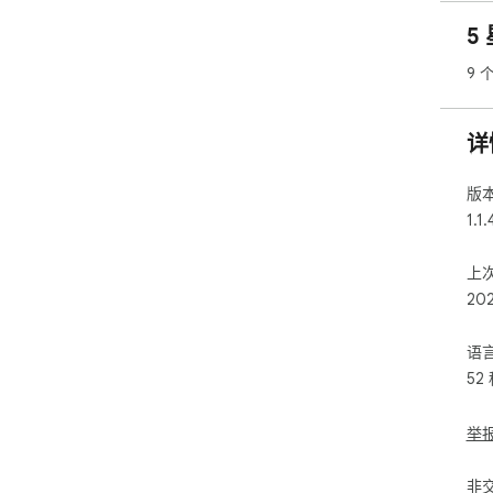
🎴
5
在浏
📘
9 

🔁
详
将
口
版
1.
1.1.
2.
3.
上
4.
20
✍️
在
语
字
52
💾

举

🔸
非