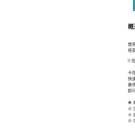
概
使
将
🀄
卡
快
悬
即
🌟

💠

速。