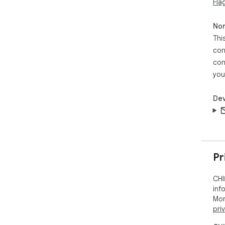
Fla
Non
Thi
con
con
you
Dev
Pr
CHI
inf
Mor
pri