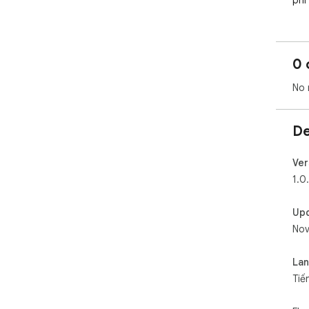
phí
0 
No 
De
Ver
1.0
Up
Nov
La
Tiế