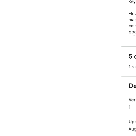
Key
Ele
mag
cmd
goo
🚀🖥
5 
1 ra
De
Ver
1
Up
Aug