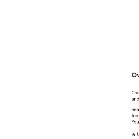
Ov
Che
and
Rea
free
You
🔥 