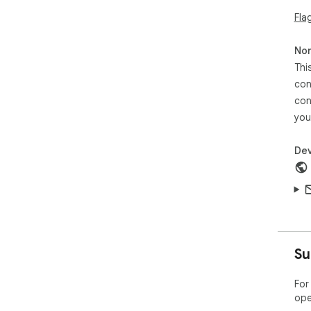
Fla
Non
Thi
con
con
you
Dev
Su
For
ope