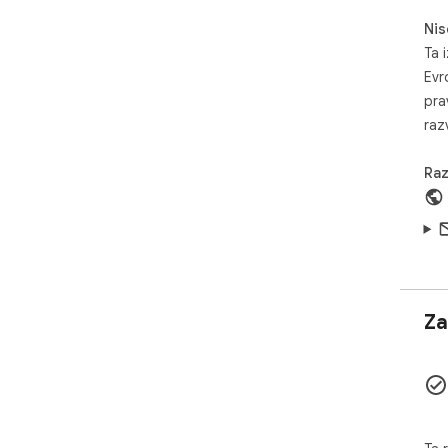
Nis
Ta i
Evr
pra
razv
Raz
Za