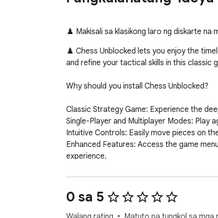
♟️ Makisali sa klasikong laro ng diskarte n
♟️ Chess Unblocked lets you enjoy the timele
and refine your tactical skills in this classic
Why should you install Chess Unblocked?

Classic Strategy Game: Experience the deep
Single-Player and Multiplayer Modes: Play aga
Intuitive Controls: Easily move pieces on t
Enhanced Features: Access the game menu at
experience.

Are you ready to master the board and che
0 sa 5
Walang rating
Matuto pa tungkol sa mga r