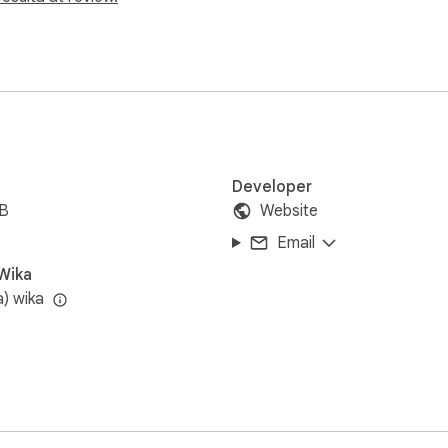
Developer
iB
Website
Email
Wika
a) wika