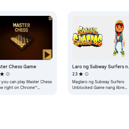
ster Chess Game
Laro ng Subway Surfers n
Walang Hadlang
2.3
 you can play Master Chess
Maglaro ng Subway Surfers
e right on Chrome™
Unblocked Game nang libre
wser! Offline and Popup
online sa HTML5. Subukan nat
ion, without internet
ito!
ired!