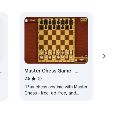
a
Master Chess Game -
Challenge AI and Master
2.5
Chess Tactics!
"Play chess anytime with Master
Chess—free, ad-free, and
in
offline!"