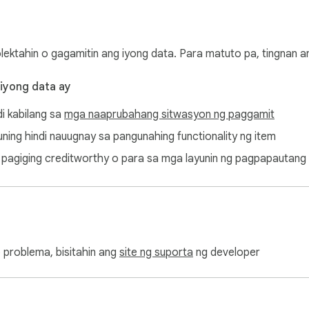
olektahin o gagamitin ang iyong data. Para matuto pa, tingnan 
 iyong data ay
di kabilang sa
mga naaprubahang sitwasyon ng paggamit
ayuning hindi nauugnay sa pangunahing functionality ng item
ang pagiging creditworthy o para sa mga layunin ng pagpapautang
 problema, bisitahin ang
site ng suporta
ng developer