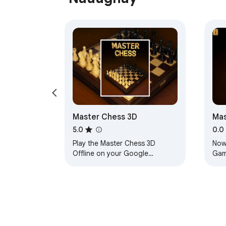
Master Chess 3D
Ma
5.0
0.0
Play the Master Chess 3D
Now
Offline on your Google
Gam
Chrome!
Bro
Vers
requ