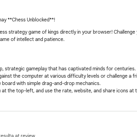
a may **Chess Unblocked**!
ss strategy game of kings directly in your browser! Challenge y
 game of intellect and patience.

, strategic gameplay that has captivated minds for centuries.

inst the computer at various difficulty levels or challenge a fri
he board with simple drag-and-drop mechanics.

 the top-left, and use the rate, website, and share icons at t
ckmate your opponent? Chess Unblocked is your battlefield! 
esulta at review.