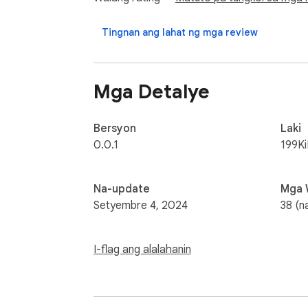
Tingnan ang lahat ng mga review
Mga Detalye
Bersyon
Laki
0.0.1
199K
Na-update
Mga 
Setyembre 4, 2024
38 (n
I-flag ang alalahanin