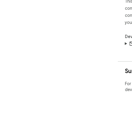
Thi
con
con
you
Dev
Su
For
dev