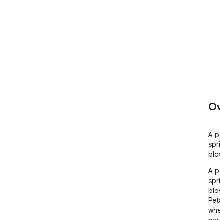
Ov
A p
spri
blo
A p
spri
blo
Pet
whe