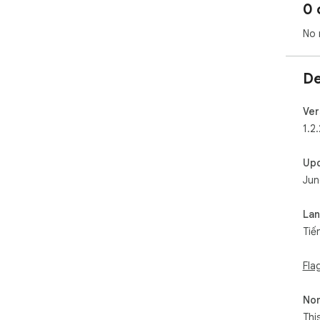
0 
No 
De
Ver
1.2.
Up
Jun
La
Tiế
Fla
Non
Thi