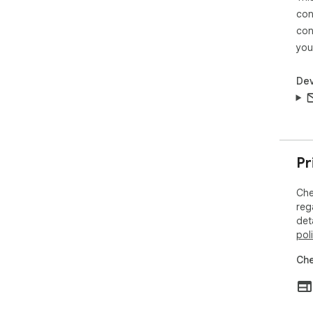
con
con
you
Dev
Pr
Che
reg
det
pol
Che