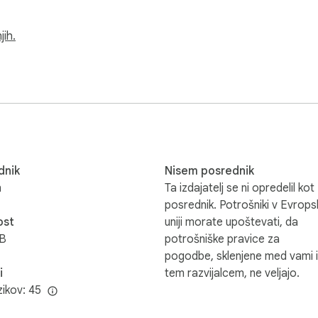
jih.
dnik
Nisem posrednik
n
Ta izdajatelj se ni opredelil kot
posrednik. Potrošniki v Evrops
ost
uniji morate upoštevati, da
iB
potrošniške pravice za
pogodbe, sklenjene med vami 
i
tem razvijalcem, ne veljajo.
zikov: 45