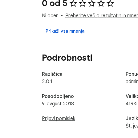
0 od 5
Ni ocen
Preberite več o rezultatih in mnen
Prikaži vsa mnenja
Podrobnosti
Različica
Ponu
2.0.1
admi
Posodobljeno
Velik
9. avgust 2018
419K
Prijavi pomislek
Jezik
Št. je