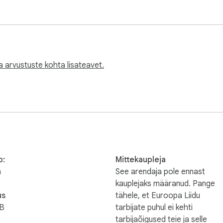
 arvustuste kohta lisateavet.
b:
Mittekaupleja
n
See arendaja pole ennast
kauplejaks määranud. Pange
us
tähele, et Euroopa Liidu
iB
tarbijate puhul ei kehti
tarbijaõigused teie ja selle