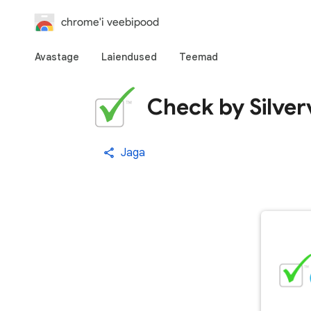
chrome'i veebipood
Avastage
Laiendused
Teemad
Check by Silve
Jaga