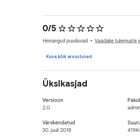
0/5
Hinnangud puuduvad
Vaadake tulemuste ja
Kuva kõik arvustused
Üksikasjad
Versioon
Paku
2.0
admi
Värskendatud
Suur
30. juuli 2018
419K