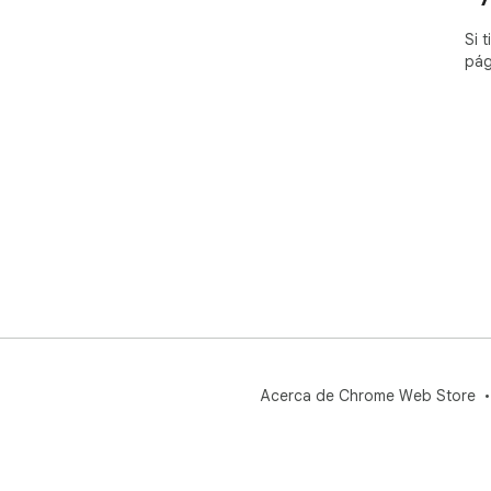
Si 
pág
Acerca de Chrome Web Store