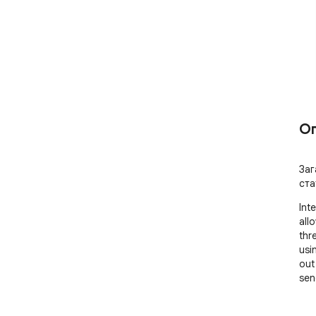
О
Заг
ста
Int
all
thr
usi
out
sen