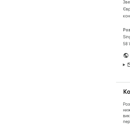
Зве
Євр
кон
Ро
Sin
58 
Ко
Роз
ниж
вик
пер