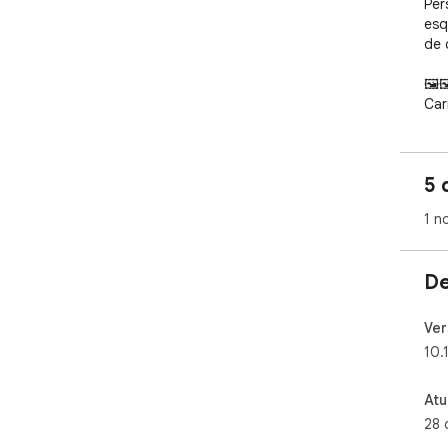
Per
esq
de 
🖼️
Car
ima
con
únic
5 
🗛
1 n
- S
fon
- T
De
uma
- Es
sub
Ver
10.
🔎
Loc
Atu
his
28 
Nun