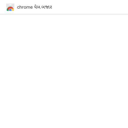
chrome વેબ બજાર