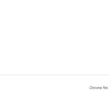
Chrome વેબ સ