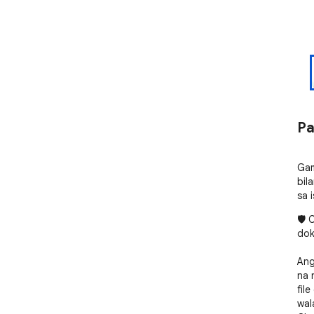
Pa
Gam
bil
sa i
🛡️
dok
Ang
na 
fil
wal