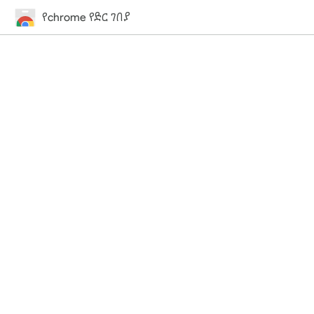
የchrome የድር ገበያ