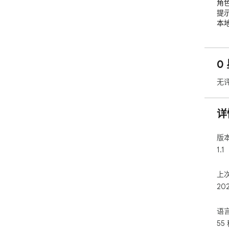
角
提
本
0
无
详
版
1.1
上
20
语
55