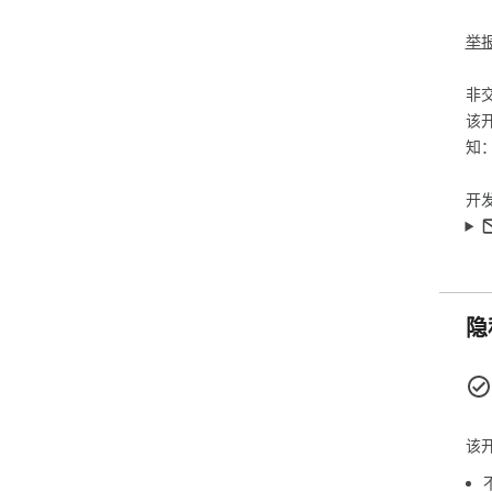
举
非
该
知
开
隐
该