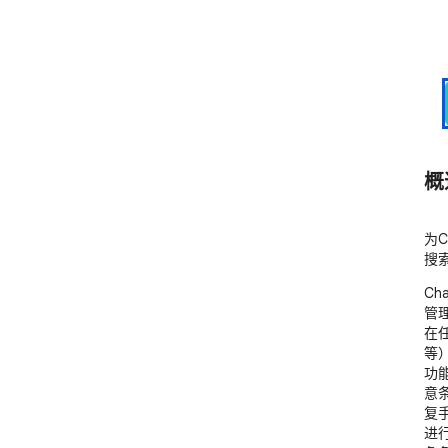
概
为C
搜
Ch
管
在任
等
功
意
复
进