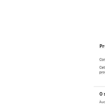
Pr
Cor
Cet 
pro
0 
Auc