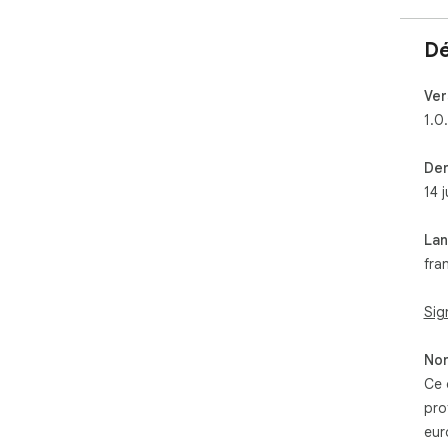
Dé
Ver
1.0
Der
14 
La
fra
Sig
Non
Ce 
pro
eur